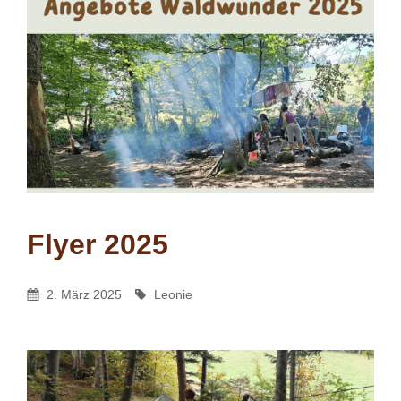
Flyer 2025
Leonie
By
Posted
By
2. März 2025
Leonie
On