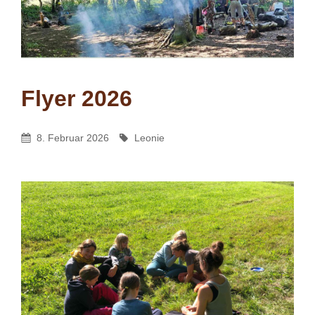
Flyer 2026
Leonie
By
Posted
By
8. Februar 2026
Leonie
On