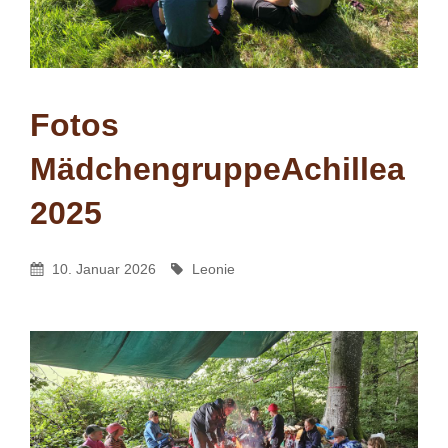
Fotos
MädchengruppeAchillea
2025
Leonie
By
Posted
By
10. Januar 2026
Leonie
On