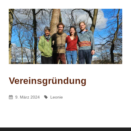
Vereinsgründung
Leonie
By
Posted
By
9. März 2024
Leonie
On