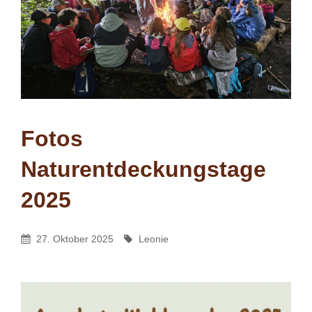
Fotos
Naturentdeckungstage
2025
Leonie
By
Posted
By
27. Oktober 2025
Leonie
On