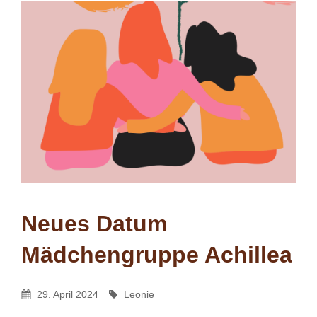
Neues Datum
Mädchengruppe Achillea
Leonie
By
Posted
By
29. April 2024
Leonie
On