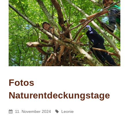
Fotos
Naturentdeckungstage
Leonie
By
Posted
By
11. November 2024
Leonie
On