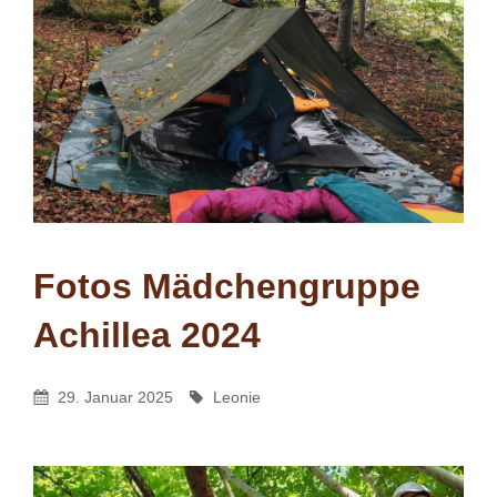
Fotos Mädchengruppe
Achillea 2024
Leonie
By
Posted
By
29. Januar 2025
Leonie
On