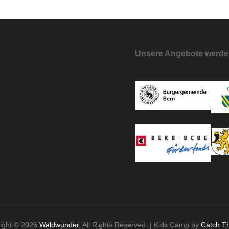
Unsere Angebote werden
ight © 2026
Waldwunder
. All Rights Reserved.
|
Kids Camp by
Catch T