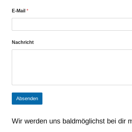
N
E-Mail
*
a
m
e
N
a
c
Nachricht
h
r
i
c
h
t
N
a
m
e
Absenden
Wir werden uns baldmöglichst bei dir 